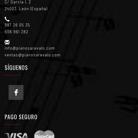
C/ García I, 2
24003, León (España)
987 26 05 35
606 961 282
info@pianosarevalo.com
ventas@pianosarevalo.com
SÍGUENOS
PAGO SEGURO