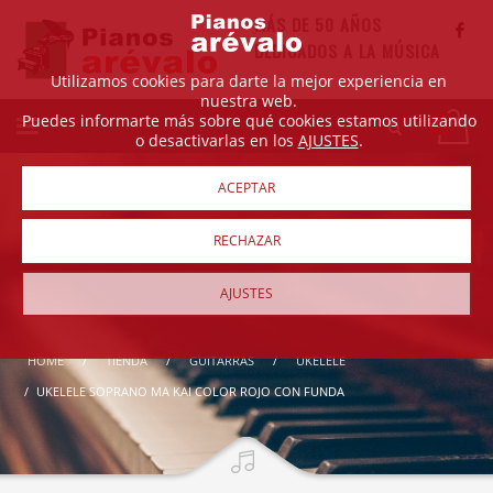
MÁS DE 50 AÑOS
DEDICADOS A LA MÚSICA
Utilizamos cookies para darte la mejor experiencia en
nuestra web.
Puedes informarte más sobre qué cookies estamos utilizando
o desactivarlas en los
AJUSTES
.
ACEPTAR
RECHAZAR
AJUSTES
HOME
TIENDA
GUITARRAS
UKELELE
UKELELE SOPRANO MA KAI COLOR ROJO CON FUNDA