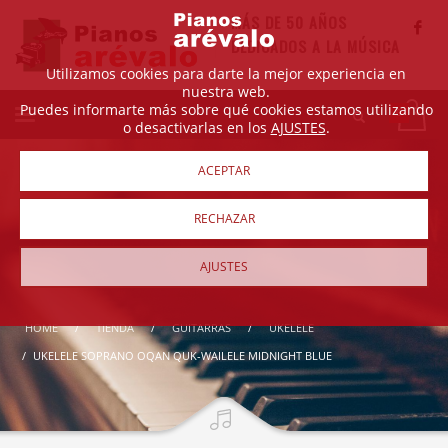
MÁS DE 50 AÑOS
DEDICADOS A LA MÚSICA
Utilizamos cookies para darte la mejor experiencia en
nuestra web.
Puedes informarte más sobre qué cookies estamos utilizando
o desactivarlas en los
AJUSTES
.
ACEPTAR
RECHAZAR
AJUSTES
HOME
TIENDA
GUITARRAS
UKELELE
UKELELE SOPRANO OQAN QUK-WAILELE MIDNIGHT BLUE