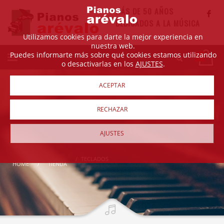
MÁS DE 50 AÑOS
DEDICADOS A LA MÚSICA
Utilizamos cookies para darte la mejor experiencia en
nuestra web.
Puedes informarte más sobre qué cookies estamos utilizando
o desactivarlas en los
AJUSTES
.
ACEPTAR
RECHAZAR
AJUSTES
TECLADOS
HOME
TIENDA