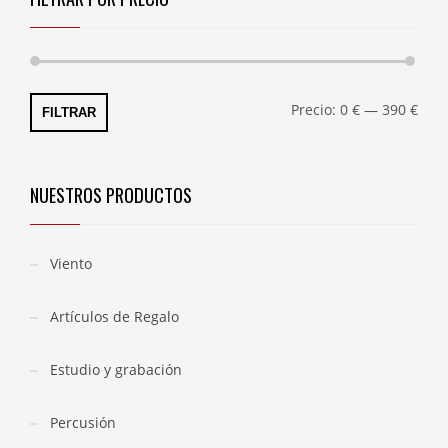
Preci
Preci
Precio:
0 €
—
390 €
FILTRAR
míni
máxi
NUESTROS PRODUCTOS
Viento
Artículos de Regalo
Estudio y grabación
Percusión