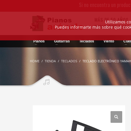
Si no encuentra un produc
MÁS DE 50 AÑOS
Utilizamos co
DEDICADOS A LA 
Puedes informarte más sobre qué cooki
Pianos
Guitarras
Teclados
Viento
Cue
HOME
TIENDA
TECLADOS
TECLADO ELECTRÓNICO YAMAH