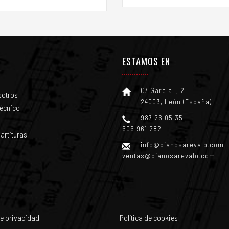
ESTAMOS EN
C/ García I, 2
sotros
24003, León (España)
técnico
987 26 05 35
606 961 282
artituras
info@pianosarevalo.com
ventas@pianosarevalo.com
de privacidad
Política de cookies