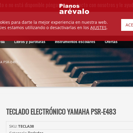
to o no está disponible póngase en contacto con nosotros y le ayu
okies para darte la mejor experiencia en nuestra web.
AC
MÚSICA
es estamos utilizando o desactivarlas en los
AJUSTES
.
rda
Libros y partituras
Instrumentos escolares
Ofertas
A PSR-E483
TECLADO ELECTRÓNICO YAMAHA PSR-E483
SKU:
TECLA38
Categoría:
Teclados