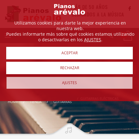
MÁS DE 50 AÑOS
DEDICADOS A LA MÚSICA
Utilizamos cookies para darte la mejor experiencia en
nuestra web.
Puedes informarte más sobre qué cookies estamos utilizando
o desactivarlas en los
AJUSTES
.
ACEPTAR
RECHAZAR
AJUSTES
GUITARRAS ELÉCTRICAS
HOME
TIENDA
GUITARRAS