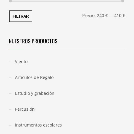
Preci
Preci
Precio:
240 €
—
410 €
FILTRAR
míni
máxi
NUESTROS PRODUCTOS
Viento
Artículos de Regalo
Estudio y grabación
Percusión
Instrumentos escolares