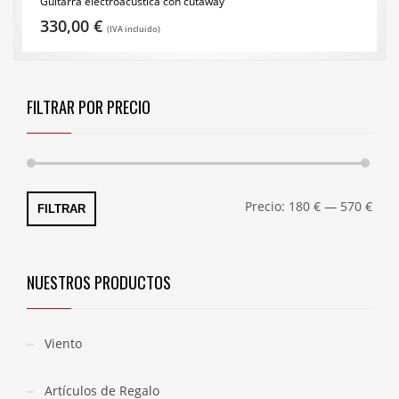
Guitarra electroacústica con cutaway
330,00
€
(IVA incluido)
FILTRAR POR PRECIO
Preci
Preci
Precio:
180 €
—
570 €
FILTRAR
míni
máxi
NUESTROS PRODUCTOS
Viento
Artículos de Regalo