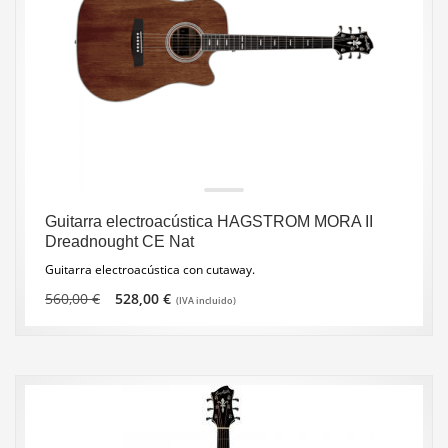
Guitarra electroacústica HAGSTROM MORA II
Dreadnought CE Nat
Guitarra electroacústica con cutaway.
El
El
560,00
€
528,00
€
(IVA incluido)
precio
precio
original
actual
era:
es:
560,00 €.
528,00 €.