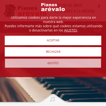
MÁS DE 50 AÑOS
DEDICADOS A LA MÚSICA
Utilizamos cookies para darte la mejor experiencia en
nuestra web.
Puedes informarte más sobre qué cookies estamos utilizando
o desactivarlas en los
AJUSTES
.
ACEPTAR
RECHAZAR
AJUSTES
GUITARRAS ELECTROACÚSTICAS
HOME
TIENDA
GUITARRAS