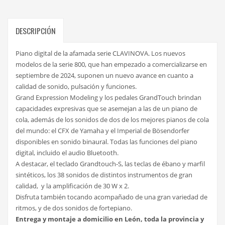
CLP-
835
DESCRIPCIÓN
B
negro
Piano digital de la afamada serie CLAVINOVA. Los nuevos
mate
modelos de la serie 800, que han empezado a comercializarse en
cantidad
septiembre de 2024, suponen un nuevo avance en cuanto a
calidad de sonido, pulsación y funciones.
Grand Expression Modeling y los pedales GrandTouch brindan
capacidades expresivas que se asemejan a las de un piano de
cola, además de los sonidos de dos de los mejores pianos de cola
del mundo: el CFX de Yamaha y el Imperial de Bösendorfer
disponibles en sonido binaural. Todas las funciones del piano
digital, incluido el audio Bluetooth.
A destacar, el teclado Grandtouch-S, las teclas de ébano y marfil
sintéticos, los 38 sonidos de distintos instrumentos de gran
calidad, y la amplificación de 30 W x 2.
Disfruta también tocando acompañado de una gran variedad de
ritmos, y de dos sonidos de fortepiano.
Entrega y montaje a domicilio en León, toda la provincia y