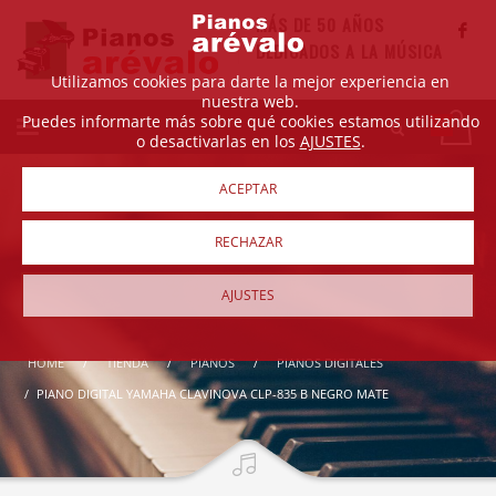
MÁS DE 50 AÑOS
DEDICADOS A LA MÚSICA
Utilizamos cookies para darte la mejor experiencia en
nuestra web.
Puedes informarte más sobre qué cookies estamos utilizando
o desactivarlas en los
AJUSTES
.
ACEPTAR
RECHAZAR
AJUSTES
HOME
TIENDA
PIANOS
PIANOS DIGITALES
PIANO DIGITAL YAMAHA CLAVINOVA CLP-835 B NEGRO MATE