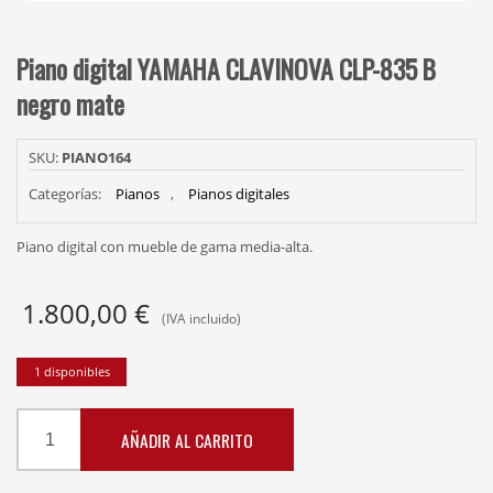
Piano digital YAMAHA CLAVINOVA CLP-835 B
negro mate
SKU:
PIANO164
Categorías:
Pianos
,
Pianos digitales
Piano digital con mueble de gama media-alta.
1.800,00
€
(IVA incluido)
1 disponibles
Piano
AÑADIR AL CARRITO
digital
YAMAHA
CLAVINOVA