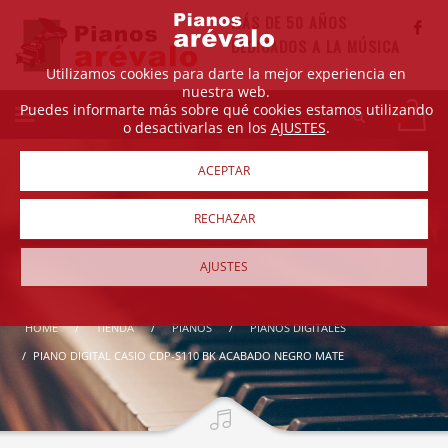
MÁS DE 50 AÑOS
DEDICADOS A LA MÚSICA
Utilizamos cookies para darte la mejor experiencia en
nuestra web.
Puedes informarte más sobre qué cookies estamos utilizando
o desactivarlas en los
AJUSTES
.
ACEPTAR
RECHAZAR
AJUSTES
HOME
TIENDA
PIANOS
PIANOS DIGITALES
PIANO DIGITAL CASIO CDP-S110 BK ACABADO NEGRO MATE