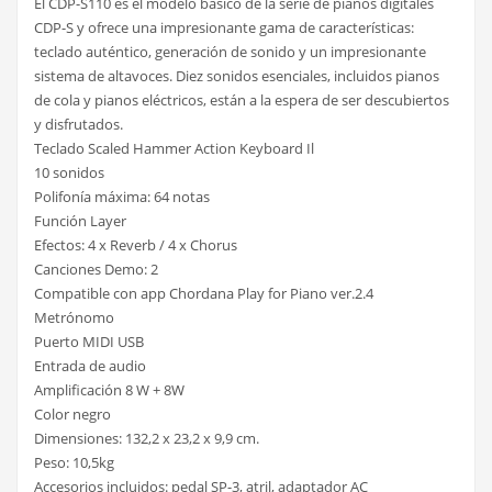
El CDP-S110 es el modelo básico de la serie de pianos digitales
CDP-S y ofrece una impresionante gama de características:
teclado auténtico, generación de sonido y un impresionante
sistema de altavoces. Diez sonidos esenciales, incluidos pianos
de cola y pianos eléctricos, están a la espera de ser descubiertos
y disfrutados.
Teclado Scaled Hammer Action Keyboard Il
10 sonidos
Polifonía máxima: 64 notas
Función Layer
Efectos: 4 x Reverb / 4 x Chorus
Canciones Demo: 2
Compatible con app Chordana Play for Piano ver.2.4
Metrónomo
Puerto MIDI USB
Entrada de audio
Amplificación 8 W + 8W
Color negro
Dimensiones: 132,2 x 23,2 x 9,9 cm.
Peso: 10,5kg
Accesorios incluidos: pedal SP-3, atril, adaptador AC