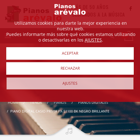
MÁS DE 50 AÑOS
DEDICADOS A LA MÚSICA
Utilizamos cookies para darte la mejor experiencia en
nuestra web.
Puedes informarte más sobre qué cookies estamos utilizando
o desactivarlas en los
AJUSTES
.
ACEPTAR
RECHAZAR
AJUSTES
HOME
TIENDA
PIANOS
PIANOS DIGITALES
PIANO DIGITAL CASIO PRIVIA PX-S1100 BK NEGRO BRILLANTE