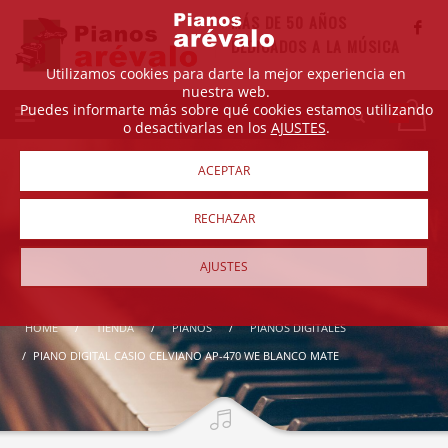
MÁS DE 50 AÑOS
DEDICADOS A LA MÚSICA
Utilizamos cookies para darte la mejor experiencia en
nuestra web.
Puedes informarte más sobre qué cookies estamos utilizando
o desactivarlas en los
AJUSTES
.
ACEPTAR
RECHAZAR
AJUSTES
HOME
TIENDA
PIANOS
PIANOS DIGITALES
PIANO DIGITAL CASIO CELVIANO AP-470 WE BLANCO MATE