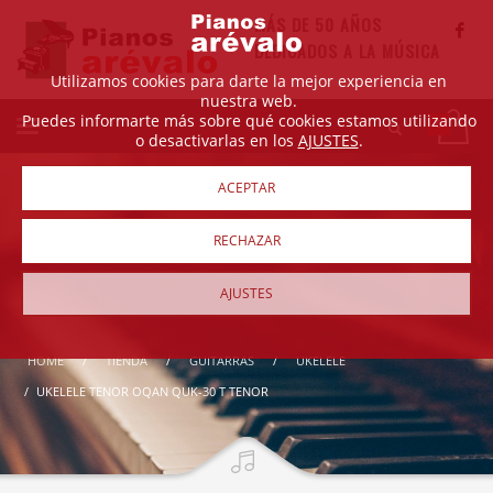
MÁS DE 50 AÑOS
DEDICADOS A LA MÚSICA
Utilizamos cookies para darte la mejor experiencia en
nuestra web.
Puedes informarte más sobre qué cookies estamos utilizando
o desactivarlas en los
AJUSTES
.
ACEPTAR
RECHAZAR
AJUSTES
HOME
TIENDA
GUITARRAS
UKELELE
UKELELE TENOR OQAN QUK-30 T TENOR