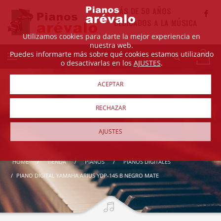
MÁS DE 50 AÑOS
DEDICADOS A LA MÚSICA
Utilizamos cookies para darte la mejor experiencia en
nuestra web.
Puedes informarte más sobre qué cookies estamos utilizando
o desactivarlas en los
AJUSTES
.
ACEPTAR
RECHAZAR
AJUSTES
HOME
TIENDA
PIANOS
PIANOS DIGITALES
PIANO DIGITAL YAMAHA ARIUS YDP-145 B NEGRO MATE