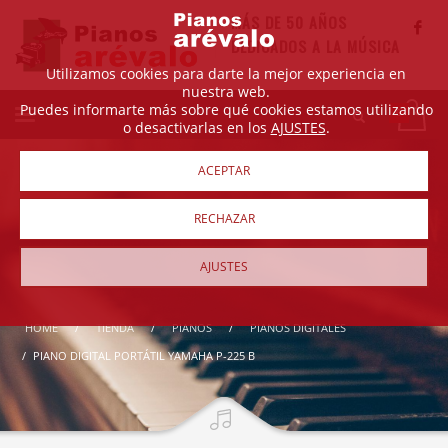
MÁS DE 50 AÑOS
DEDICADOS A LA MÚSICA
Utilizamos cookies para darte la mejor experiencia en
nuestra web.
Puedes informarte más sobre qué cookies estamos utilizando
o desactivarlas en los
AJUSTES
.
ACEPTAR
RECHAZAR
AJUSTES
HOME
TIENDA
PIANOS
PIANOS DIGITALES
PIANO DIGITAL PORTÁTIL YAMAHA P-225 B