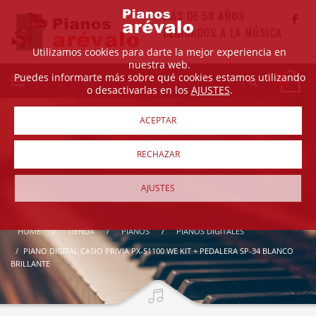
MÁS DE 50 AÑOS
DEDICADOS A LA MÚSICA
Utilizamos cookies para darte la mejor experiencia en
nuestra web.
Puedes informarte más sobre qué cookies estamos utilizando
o desactivarlas en los
AJUSTES
.
ACEPTAR
RECHAZAR
AJUSTES
HOME
TIENDA
PIANOS
PIANOS DIGITALES
PIANO DIGITAL CASIO PRIVIA PX-S1100 WE KIT + PEDALERA SP-34 BLANCO
BRILLANTE