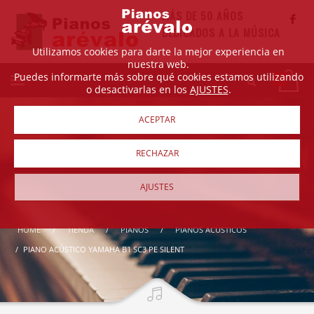
MÁS DE 50 AÑOS
DEDICADOS A LA MÚSICA
Utilizamos cookies para darte la mejor experiencia en
nuestra web.
Puedes informarte más sobre qué cookies estamos utilizando
o desactivarlas en los
AJUSTES
.
ACEPTAR
RECHAZAR
AJUSTES
HOME
TIENDA
PIANOS
PIANOS ACÚSTICOS
PIANO ACÚSTICO YAMAHA B1 SC3 PE SILENT