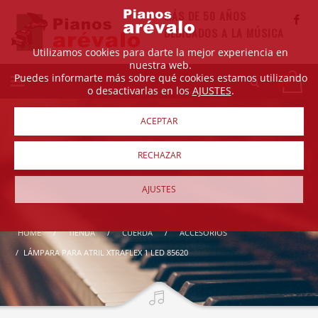
MÁS DE 50 AÑOS
DEDICADOS A LA MÚSICA
Utilizamos cookies para darte la mejor experiencia en
nuestra web.
Puedes informarte más sobre qué cookies estamos utilizando
o desactivarlas en los
AJUSTES
.
ACEPTAR
RECHAZAR
AJUSTES
HOME
TIENDA
CUERDA
ACCESORIOS
LÁMPARA PARA ATRIL XTRAFLEX 1 LED 85620