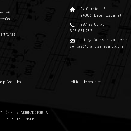
C/ García I, 2
sotros
24003, León (España)
técnico
987 26 05 35
606 961 282
artituras
info@pianosarevalo.com
ventas@pianosarevalo.com
de privacidad
Política de cookies
IZACIÓN SUBVENCIONADO POR LA
E COMERCIO Y CONSUMO