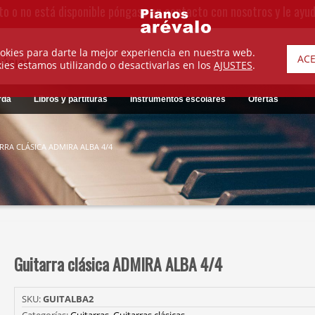
to o no está disponible póngase en contacto con nosotros y le ayu
okies para darte la mejor experiencia en nuestra web.
AC
MÚSICA
es estamos utilizando o desactivarlas en los
AJUSTES
.
rda
Libros y partituras
Instrumentos escolares
Ofertas
RRA CLÁSICA ADMIRA ALBA 4/4
Guitarra clásica ADMIRA ALBA 4/4
SKU:
GUITALBA2
Categorías:
Guitarras
,
Guitarras clásicas