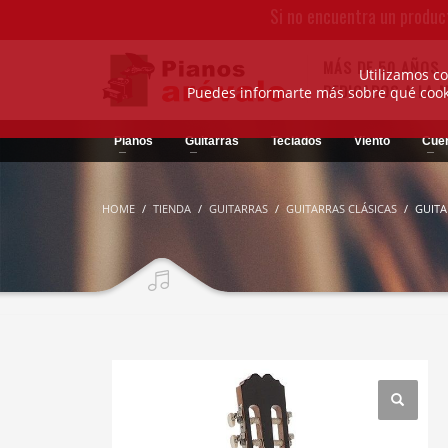
Si no encuentra un produc
MÁS DE 50 AÑOS
Utilizamos co
DEDICADOS A LA 
Puedes informarte más sobre qué cooki
Pianos
Guitarras
Teclados
Viento
Cue
HOME
TIENDA
GUITARRAS
GUITARRAS CLÁSICAS
GUITA