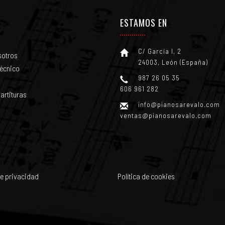
ESTAMOS EN
C/ García I, 2
sotros
24003, León (España)
técnico
987 26 05 35
606 961 282
artituras
info@pianosarevalo.com
ventas@pianosarevalo.com
de privacidad
Política de cookies