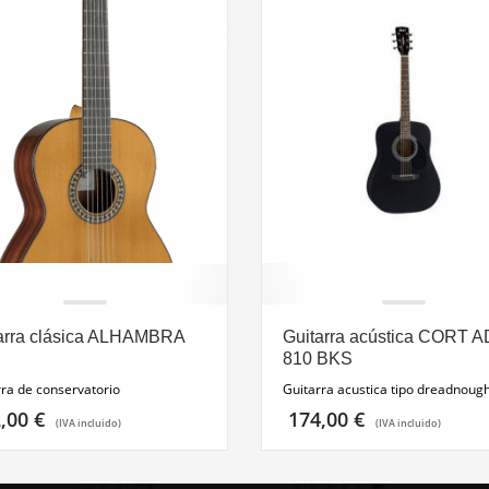
arra clásica ALHAMBRA
Guitarra acústica CORT A
810 BKS
rra de conservatorio
Guitarra acustica tipo dreadnoug
2,00
€
174,00
€
(IVA incluido)
(IVA incluido)