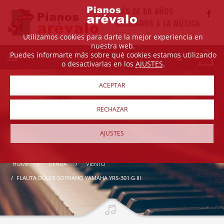
MÁS DE 50 AÑOS
DEDICADOS A LA MÚSICA
Utilizamos cookies para darte la mejor experiencia en
nuestra web.
Puedes informarte más sobre qué cookies estamos utilizando
o desactivarlas en los
AJUSTES
.
ACEPTAR
RECHAZAR
AJUSTES
HOME
TIENDA
VIENTO
FLAUTA DULCE SOPRANO YAMAHA YRS-301 G III