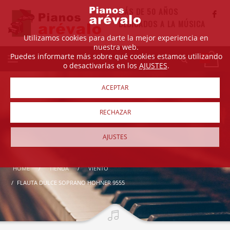
MÁS DE 50 AÑOS
DEDICADOS A LA MÚSICA
Utilizamos cookies para darte la mejor experiencia en
nuestra web.
Puedes informarte más sobre qué cookies estamos utilizando
o desactivarlas en los
AJUSTES
.
ACEPTAR
RECHAZAR
AJUSTES
HOME
TIENDA
VIENTO
FLAUTA DULCE SOPRANO HOHNER 9555