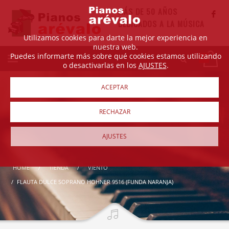
MÁS DE 50 AÑOS
DEDICADOS A LA MÚSICA
Utilizamos cookies para darte la mejor experiencia en
nuestra web.
Puedes informarte más sobre qué cookies estamos utilizando
o desactivarlas en los
AJUSTES
.
ACEPTAR
RECHAZAR
AJUSTES
HOME
TIENDA
VIENTO
FLAUTA DULCE SOPRANO HOHNER 9516 (FUNDA NARANJA)