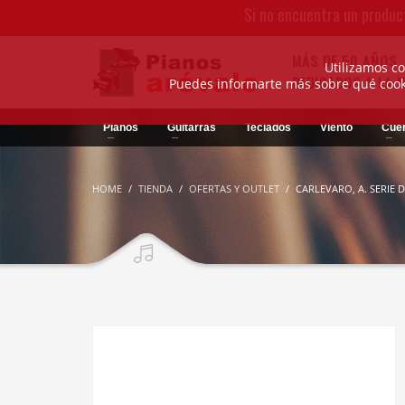
Si no encuentra un produc
MÁS DE 50 AÑOS
Utilizamos co
DEDICADOS A LA 
Puedes informarte más sobre qué cooki
Pianos
Guitarras
Teclados
Viento
Cue
HOME
TIENDA
OFERTAS Y OUTLET
CARLEVARO, A. SERIE 