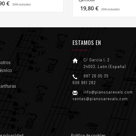
,90
€
(IVA incluido)
19,80
€
(IVA incluido)
ESTAMOS EN
C/ García I, 2
sotros
24003, León (España)
técnico
987 26 05 35
606 961 282
artituras
info@pianosarevalo.com
ventas@pianosarevalo.com
de privacidad
Política de cookies