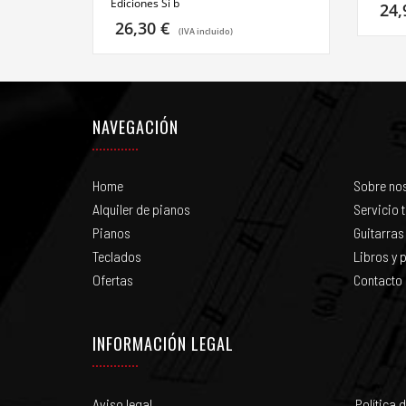
Ediciones Si b
24
26,30
€
(IVA incluido)
NAVEGACIÓN
Home
Sobre no
Alquiler de pianos
Servicio 
Pianos
Guitarras
Teclados
Libros y p
Ofertas
Contacto
INFORMACIÓN LEGAL
Aviso legal
Política 