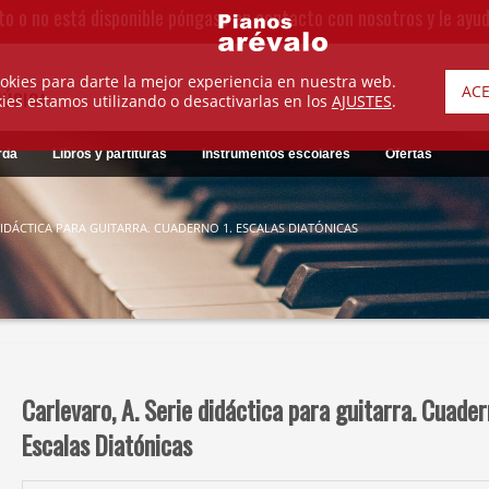
to o no está disponible póngase en contacto con nosotros y le ayu
okies para darte la mejor experiencia en nuestra web.
AC
MÚSICA
es estamos utilizando o desactivarlas en los
AJUSTES
.
rda
Libros y partituras
Instrumentos escolares
Ofertas
DIDÁCTICA PARA GUITARRA. CUADERNO 1. ESCALAS DIATÓNICAS
Carlevaro, A. Serie didáctica para guitarra. Cuader
Escalas Diatónicas