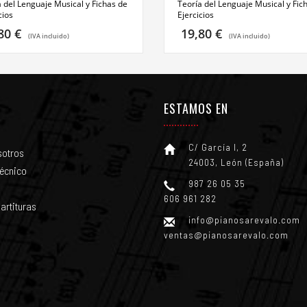
a del Lenguaje Musical y Fichas de
Teoría del Lenguaje Musical y Fic
cios
Ejercicios
,80
€
19,80
€
(IVA incluido)
(IVA incluido)
ESTAMOS EN
C/ García I, 2
sotros
24003, León (España)
técnico
987 26 05 35
606 961 282
artituras
info@pianosarevalo.com
ventas@pianosarevalo.com