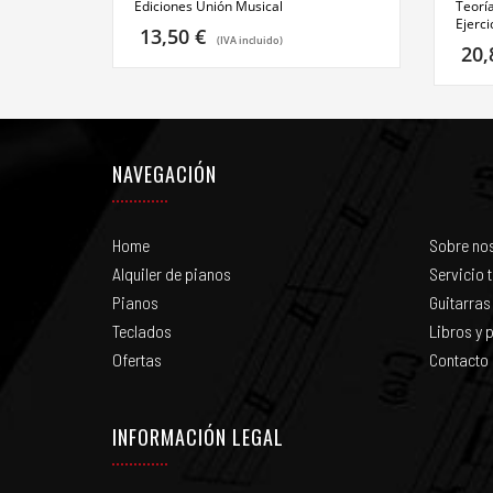
Ediciones Unión Musical
Teorí
Ejerci
13,50
€
(IVA incluido)
20
NAVEGACIÓN
Home
Sobre no
Alquiler de pianos
Servicio 
Pianos
Guitarras
Teclados
Libros y p
Ofertas
Contacto
INFORMACIÓN LEGAL