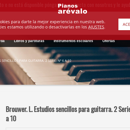
to o no está disponible póngase en contacto con nosotros y le ayu
okies para darte la mejor experiencia en nuestra web.
AC
MÚSICA
es estamos utilizando o desactivarlas en los
AJUSTES
.
rda
Libros y partituras
Instrumentos escolares
Ofertas
SENCILLOS PARA GUITARRA. 2 SERIE: Nº 6 A 10
Brouwer. L. Estudios sencillos para guitarra. 2 Seri
a 10