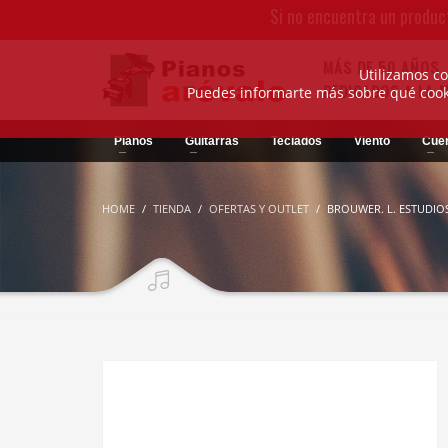
Si no encuentra un produc
MÁS DE 50 AÑOS
Utilizamos co
DEDICADOS A LA 
Puedes informarte más sobre qué cooki
Pianos
Guitarras
Teclados
Viento
Cue
HOME
TIENDA
OFERTAS Y OUTLET
BROUWER. L. ESTUDIOS 