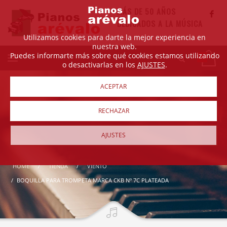
MÁS DE 50 AÑOS
DEDICADOS A LA MÚSICA
Utilizamos cookies para darte la mejor experiencia en
nuestra web.
Puedes informarte más sobre qué cookies estamos utilizando
o desactivarlas en los
AJUSTES
.
ACEPTAR
RECHAZAR
AJUSTES
HOME
TIENDA
VIENTO
BOQUILLA PARA TROMPETA MARCA CKB Nº 7C PLATEADA