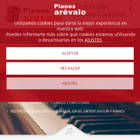
MÁS DE 50 AÑOS
DEDICADOS A LA MÚSICA
Utilizamos cookies para darte la mejor experiencia en
nuestra web.
Puedes informarte más sobre qué cookies estamos utilizando
o desactivarlas en los
AJUSTES
.
ACEPTAR
RECHAZAR
AJUSTES
HOME
TIENDA
LIBROS Y PARTITURAS
BEETHOVEN. CONCERTO IN D MAJOR, OP.61, URTEXT (VIOLIN Y PIANO)