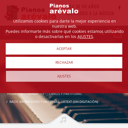
MÁS DE 50 AÑOS
DEDICADOS A LA MÚSICA
Utilizamos cookies para darte la mejor experiencia en
nuestra web.
Puedes informarte más sobre qué cookies estamos utilizando
o desactivarlas en los
AJUSTES
.
ACEPTAR
RECHAZAR
AJUSTES
HOME
TIENDA
LIBROS Y PARTITURAS
BACH. INVENCIONES Y SINFONÍAS. URTEXT (SIN DIGITACIÓN)