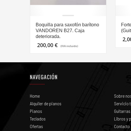
Boquilla para saxofón barítono
Fort
VANDOREN B27. Caja
(Guit
deteriorada.
2,
200,00
€
(IVA incluido)
NAVEGACIÓN
Home
Sobre no
Alquiler de pianos
Servicio 
Pianos
Guitarras
Teclados
Libros y p
Ofertas
Contacto