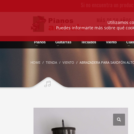
Si no encuentra un produc
MÁS DE 50 AÑOS
Utilizamos co
DEDICADOS A LA 
Puedes informarte más sobre qué cooki
Pianos
Guitarras
Teclados
Viento
Cue
HOME
TIENDA
VIENTO
ABRAZADERA PARA SAXOFÓN ALTO