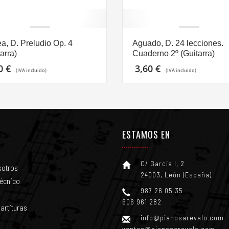
ea, D. Preludio Op. 4
Aguado, D. 24 lecciones.
arra)
Cuaderno 2º (Guitarra)
00
€
3,60
€
(IVA incluido)
(IVA incluido)
ESTAMOS EN
C/ García I, 2
sotros
24003, León (España)
técnico
987 26 05 35
606 961 282
artituras
info@pianosarevalo.com
ventas@pianosarevalo.com