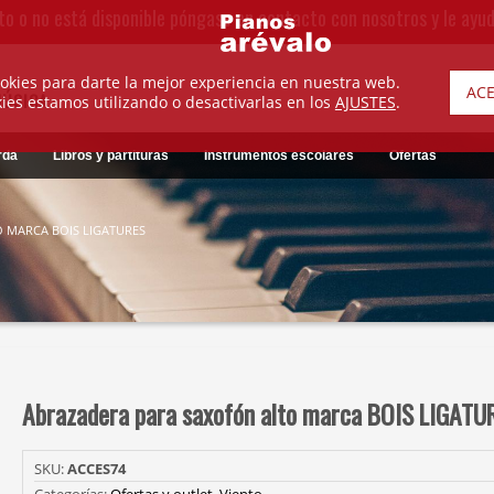
to o no está disponible póngase en contacto con nosotros y le ayu
okies para darte la mejor experiencia en nuestra web.
AC
MÚSICA
es estamos utilizando o desactivarlas en los
AJUSTES
.
rda
Libros y partituras
Instrumentos escolares
Ofertas
 MARCA BOIS LIGATURES
Abrazadera para saxofón alto marca BOIS LIGATU
SKU:
ACCES74
Categorías:
Ofertas y outlet
,
Viento